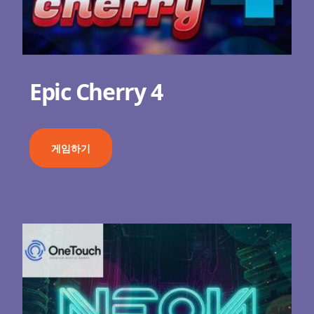
Epic Cherry 4
게임하기