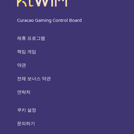
Curacao Gaming Control Board
제휴 프로그램
책임 게임
약관
전체 보너스 약관
연락처
쿠키 설정
문의하기