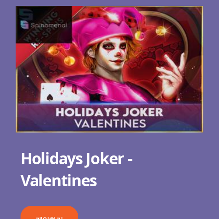
Holidays Joker -
Valentines