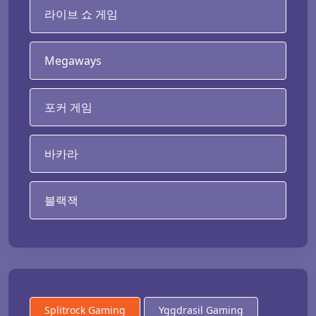
라이브 쇼 게임
Megaways
포커 게임
바카라
블랙잭
Splitrock Gaming
Yggdrasil Gaming