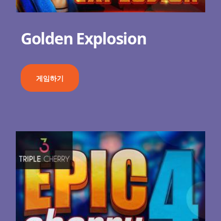
Golden Explosion
게임하기