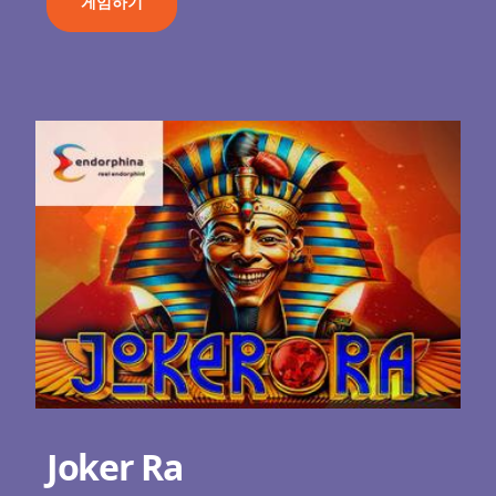
게임하기
Joker Ra