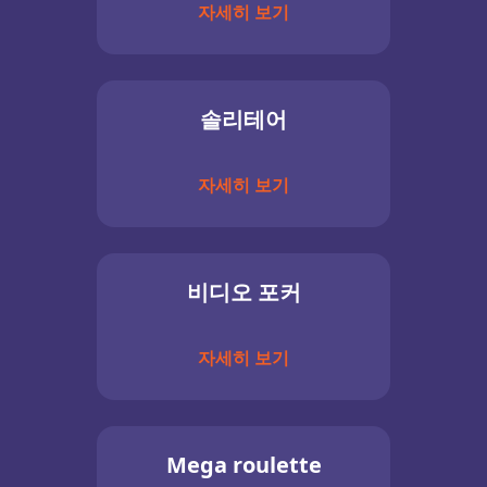
자세히 보기
솔리테어
자세히 보기
비디오 포커
자세히 보기
Mega roulette