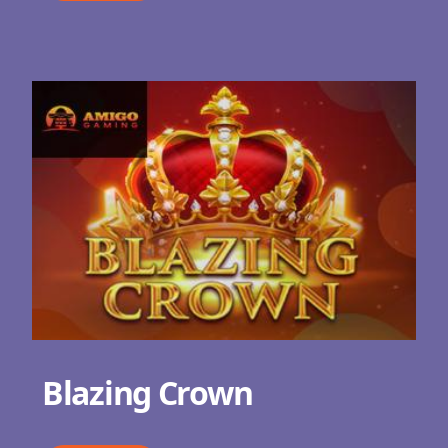
Blazing Crown